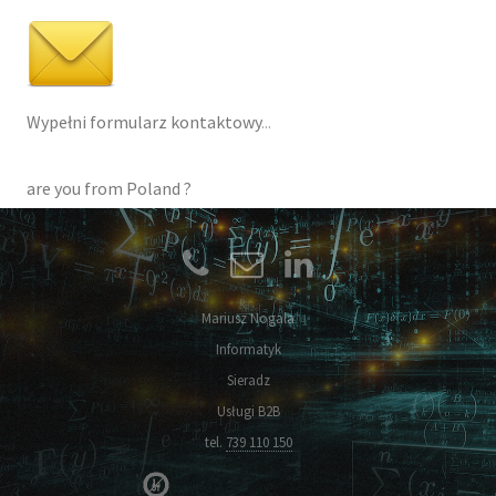
Wypełni formularz kontaktowy
...
are you from Poland ?
Mariusz Nogala
Informatyk
Sieradz
Usługi B2B
tel.
739 110 150